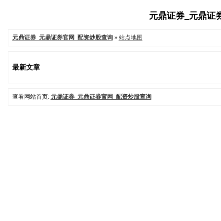
元鼎证券_元鼎证券官
元鼎证券_元鼎证券官网_配资炒股查询
»
站点地图
最新文章
查看网站首页:
元鼎证券_元鼎证券官网_配资炒股查询