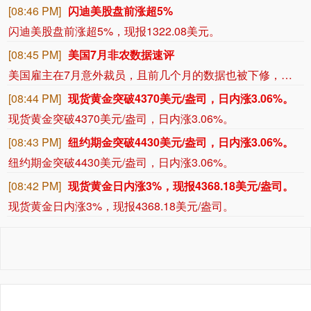
[08:46 PM]
闪迪美股盘前涨超5%
闪迪美股盘前涨超5%，现报1322.08美元。
[08:45 PM]
美国7月非农数据速评
美国雇主在7月意外裁员，且前几个月的数据也被下修，表明劳动力市场在今年早些时候出人意料的强劲之后正面临挑战。数据显示，在对前两个月进行大幅下修之后，7月非农就业人数减少23,000人。由于劳动参与率持续下降，失业率降至4.1%。在物价上涨和伊朗战争带来的不确定性背景下，劳动力市场可能开始出现疲软迹象，尽管消费需求的韧性迄今仍鼓励部分雇主继续推进招聘计划。该数据也可能促使美联储推迟加息，因为政策制定者需要在权衡通胀风险与就业风险之间做出决策。投资者降低了对美联储9月加息的押注。
北证50
1134.24
+11.37
+1.01%
[08:44 PM]
现货黄金突破4370美元/盎司，日内涨3.06%。
现货黄金突破4370美元/盎司，日内涨3.06%。
[08:43 PM]
纽约期金突破4430美元/盎司，日内涨3.06%。
纽约期金突破4430美元/盎司，日内涨3.06%。
[08:42 PM]
现货黄金日内涨3%，现报4368.18美元/盎司。
现货黄金日内涨3%，现报4368.18美元/盎司。
创业板指
3563.12
+47.56
+1.35%