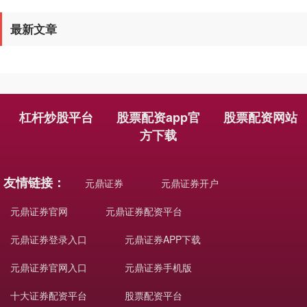
最新文章
杠杆炒股平台
股票配资app官
股票配资网站
方下载
友情链接：
元鼎证券
元鼎证券开户
元鼎证券官网
元鼎证券配资平台
元鼎证券登录入口
元鼎证券APP下载
元鼎证券官网入口
元鼎证券手机版
十大证券配资平台
股票配资平台