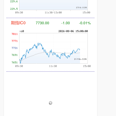
期指IC0
7730.00
-1.00
-0.01%