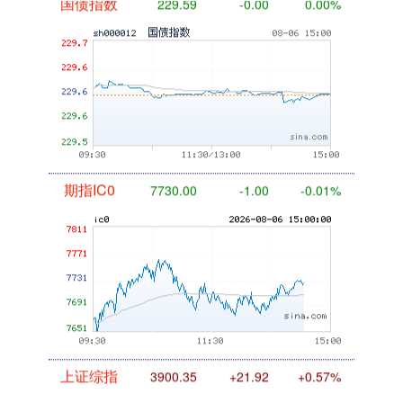
国债指数
229.59
-0.00
0.00%
期指IC0
7730.00
-1.00
-0.01%
上证综指
3900.35
+21.92
+0.57%