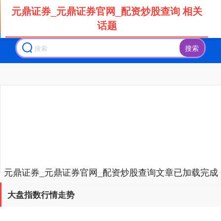
元鼎证券_元鼎证券官网_配资炒股查询 相关
话题
创业板指
3515.56
-19.58
-0.55%
搜索
基金指数
7229.80
-1.63
-0.02%
元鼎证券_元鼎证券官网_配资炒股查询文章已加载完成
大盘指数行情走势