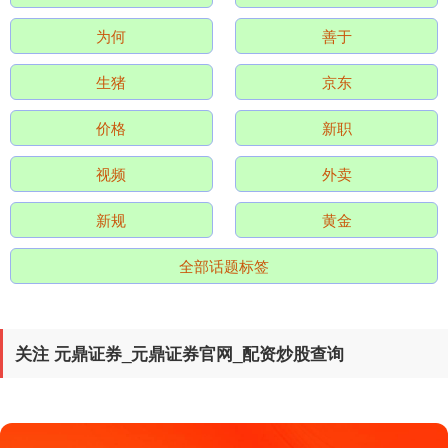
为何
善于
生猪
京东
价格
新职
北证50
1122.88
+3.42
+0.30%
视频
外卖
新规
黄金
全部话题标签
关注 元鼎证券_元鼎证券官网_配资炒股查询
创业板指
3515.56
-19.58
-0.55%