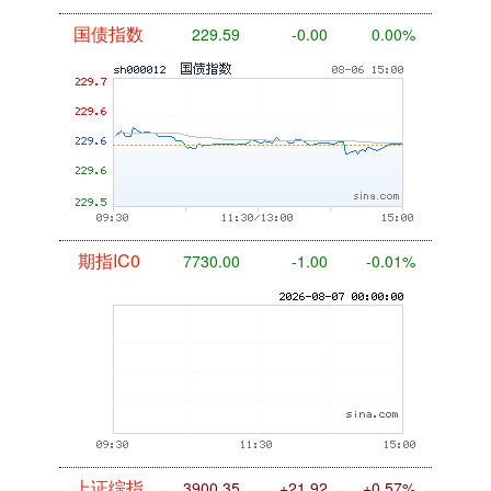
国债指数
229.59
-0.00
0.00%
期指IC0
7730.00
-1.00
-0.01%