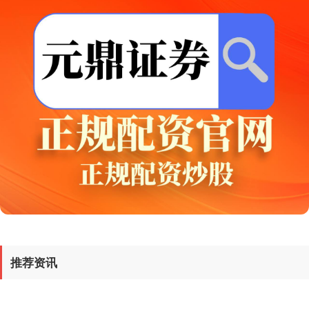
基金指数
7229.80
-1.63
-0.02%
国债指数
229.59
-0.00
0.00%
推荐资讯