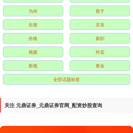
为何
善于
生猪
京东
价格
新职
视频
外卖
新规
黄金
全部话题标签
关注 元鼎证券_元鼎证券官网_配资炒股查询