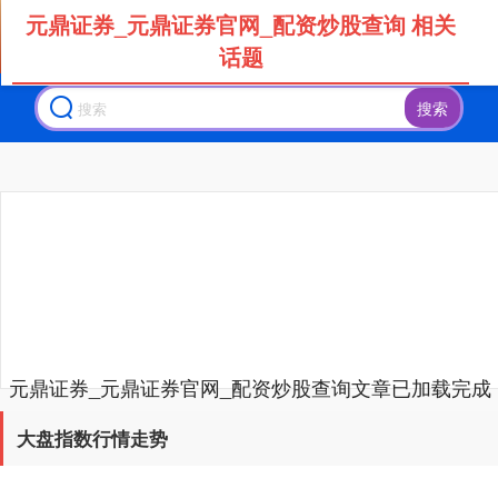
元鼎证券_元鼎证券官网_配资炒股查询 相关
话题
搜索
创业板指
3515.56
-19.58
-0.55%
基金指数
7229.80
-1.63
-0.02%
元鼎证券_元鼎证券官网_配资炒股查询文章已加载完成
大盘指数行情走势