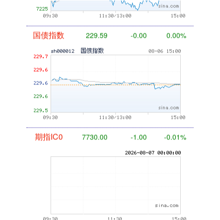
国债指数
229.59
-0.00
0.00%
期指IC0
7730.00
-1.00
-0.01%