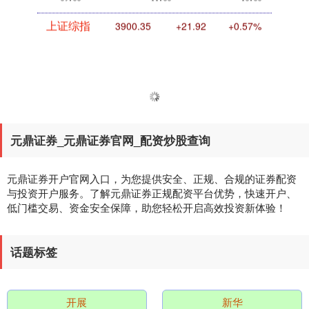
上证综指
3900.35
+21.92
+0.57%
元鼎证券_元鼎证券官网_配资炒股查询
深证成指
元鼎证券开户官网入口，为您提供安全、正规、合规的证券配资
14110.12
-34.08
-0.24%
与投资开户服务。了解元鼎证券正规配资平台优势，快速开户、
低门槛交易、资金安全保障，助您轻松开启高效投资新体验！
话题标签
开展
新华